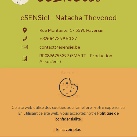
eSENSiel - Natacha Thevenod
Rue Montante, 1 - 5590 Haversin
+32(0)473 99 53 37
contact@esensiel.be
BE0896755397 (SMART - Production
Associées)
Accueil
Coaching
Formation
Balade nature
Ce site web utilise des cookies pour améliorer votre expérience.
En utilisant ce site web, vous acceptez notre
Politique de
TeamBuilding
confidentialité
.
En savoir plus
À la demande…